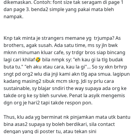
dikemaskan. Contoh: font size tak seragam di page 1
dan page 3. benda2 simple yang pakai mata bleh
nampak.
Knp tak minta je strangers memane yg trjumpa? As
brothers, agak susah. Ada satu time, ms sy jln bwk
mknn minuman kluar cafe, sy trdgr bros siap bincang
lagi cari khilaf🤣 bila nmpk sy: "eh kau gi la tlg budak
buta tu." "eh aku xtau cara, kau la gi"... So sy xkn brhrp
sngt pd org2 wlu dia jnji kami akn tlg apa smua. lagipun
kadang masing2 sibuk mcm skrg. Jdi sy prlu cara
sustainable, sy blajar sndiri the way supaya ada org ke
takde org ke sy bleh survive. Penat la asyik mengemis
dgn org je hari2 tapi takde respon pon.
Thus, klu ada yg berminat nk pinjamkan mata utk bantu
bina asas2 supaya sy boleh berdikari, sila contact
dengan yang di poster tu, atau tekan sini