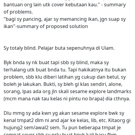
bantuan org lain utk cover kebutaan kau." - summary
of problems.
"bagi sy pancing, ajar sy memancing ikan, jgn suap sy
ikan"-summary of proposed solution
Sy totaly blind. Pelajar buta sepenuhnya di Uiam.
Byk bnda sy nk buat tapi sbb sy blind, maka sy
terhalang utk buat bnda tu. Tapi hakikatnya itu bukan
problem, sbb klu diberi latihan yg cukup dan betul, sy
boleh je lakukan. Bukti, sy bleh gi klas sendiri, alone,
sorang, lpas ada org jln skali sesame explore landmarks
(mcm mana nak tau kelas ni pintu no brapa) dia cthnya.
Dlu mmg sy ada kwn yg akan sesame explore bwk sy
kenal tmpat2 dlm ni and ajar ke kelas, lib, etc. Kitaorg gi
hujung2 sem/awal2 sem. Tu pun beberapa tmpat je
sempat cover sbb sy prlu buat bnyk kali baru fhm