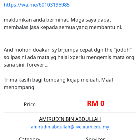
https://wa.me/60103196985
maklumkan anda berminat. Moga saya dapat
membalas jasa kepada semua yang membantu ni.
And mohon doakan sy brjumpa cepat dgn the "jodoh"
so lpas ni ada mata yg halal xperlu mengemis mata org
sana sini, forever....
Trima kasih bagi tompang kejap meluah. Maaf
menompang.
RM 0
Price
AMIRUDIN BIN ABDULLAH
amirudin.abdullah@live.iium.edu.my
Category
Services